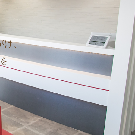
がけ、
を