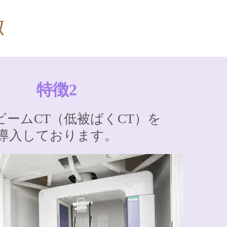
徴
特徴2
ビームCT（低被ばくCT）を
導入しております。