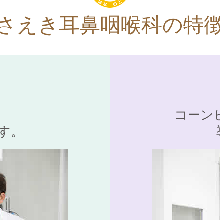
さえき耳鼻咽喉科の特
コーン
す。