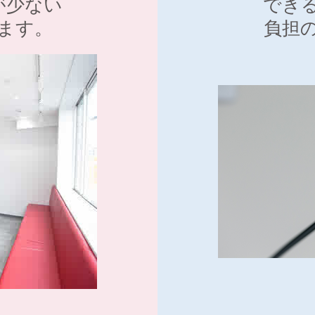
が少ない
でき
ます。
負担