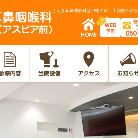
さえき耳鼻咽喉科はJR明石駅、山陽明石駅か
診療内容
当院設備
アクセス
お知ら