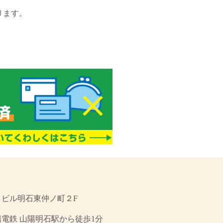
ります。
なとビル明石東仲ノ町２F
陽電鉄 山陽明石駅から徒歩1分